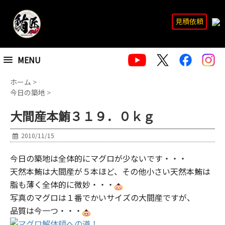
見積依頼
MENU
ホーム
>
今日の築地
>
大間産本鮪３１９．０ｋｇ
2010/11/15
今日の築地は全体的にマグロが少ないです・・・
天然本鮪は大間産が５本ほど、その他小さい天然本鮪は
脂も薄く全体的に微妙・・・
写真のマグロは１番でかいサイズの大間産ですが、
品質は今一つ・・・