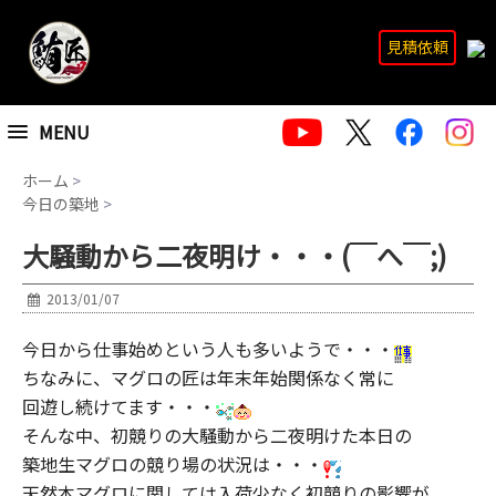
見積依頼
MENU
ホーム
>
今日の築地
>
大騒動から二夜明け・・・(￣へ￣;)
2013/01/07
今日から仕事始めという人も多いようで・・・
ちなみに、マグロの匠は年末年始関係なく常に
回遊し続けてます・・・
そんな中、初競りの大騒動から二夜明けた本日の
築地生マグロの競り場の状況は・・・
天然本マグロに関しては入荷少なく初競りの影響が