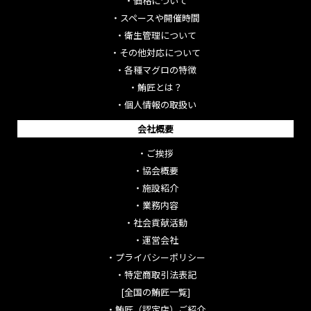
・
価格について
・
スペースや開催時間
・
衛生管理について
・
その他対応について
・
各種マグロの特徴
・
鮪匠とは？
・
個人情報の取扱い
会社概要
・
ご挨拶
・
協会概要
・
施設紹介
・
業務内容
・
社会貢献活動
・
運営会社
・
プライバシーポリシー
・
特定商取引法表記
[全国の鮪匠一覧]
・
鮪匠（認定店）ご紹介