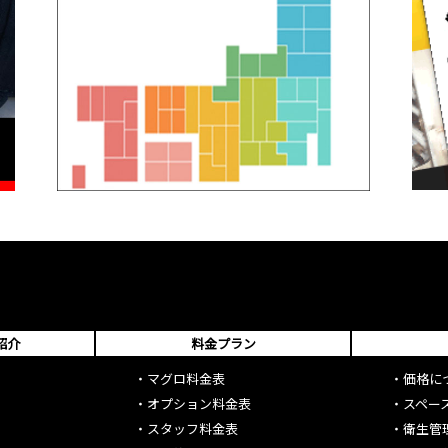
紹介
料金プラン
・
マグロ料金表
・
価格に
・
オプション料金表
・
スペー
・
スタッフ料金表
・
衛生管