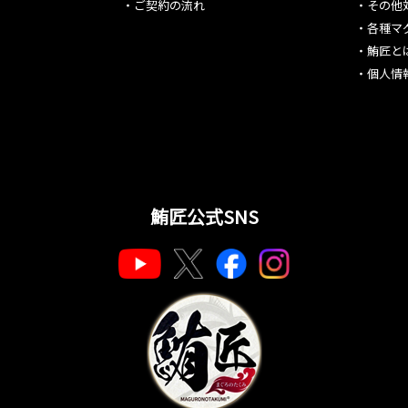
・
ご契約の流れ
・
その他
・
各種マ
・
鮪匠と
・
個人情
鮪匠公式SNS