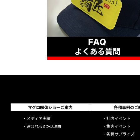
マグロ解体ショーご案内
各種事例のご
・
メディア実績
・
社内イベント
・
選ばれる3つの理由
・
集客イベント
・
各種サプライズ