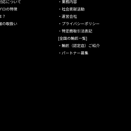
対応について
・
業務内容
グロの特徴
・
社会貢献活動
は？
・
運営会社
報の取扱い
・
プライバシーポリシー
・
特定商取引法表記
[全国の鮪匠一覧]
・
鮪匠（認定店）ご紹介
・
パートナー募集