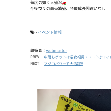
毎度の如く大盛況
今後益々の商売繁盛、発展成長間違いなし
-
イベント情報
執筆者：
webmaster
PREV
中落ちゲットは福女福男・・・＼(*T▽T
NEXT
マグロパワーで大活躍!!