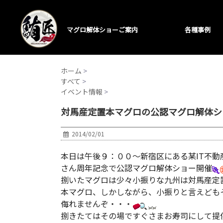
マグロ解体ショーご案内
各種事例
ホーム
>
すべて
>
イベント情報
>
対馬産定置本マグロの公認マグロ解体ショ
2014/02/01
本日は午後９：００～新宿区にある某IT不動
さん周年記念で公認マグロ解体ショー開催
捌いたマグロは少々小振りな九州は対馬産定
本マグロ、しかしながら、小振りと言えども
侮れませんぞ・・・
捌きたてはその場ですぐさまお寿司にして提