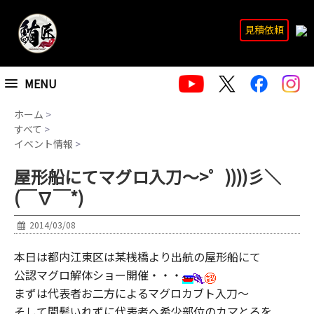
見積依頼
MENU
ホーム
>
すべて
>
イベント情報
>
屋形船にてマグロ入刀～>゜))))彡＼
(￣∇￣*)
2014/03/08
本日は都内江東区は某桟橋より出航の屋形船にて
公認マグロ解体ショー開催・・・
まずは代表者お二方によるマグロカブト入刀～
そして間髪いれずに代表者へ希少部位のカマとろを