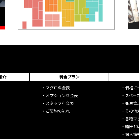
紹介
料金プラン
・
マグロ料金表
・
価格に
・
オプション料金表
・
スペー
・
スタッフ料金表
・
衛生管
・
ご契約の流れ
・
その他
・
各種マ
・
鮪匠と
・
個人情