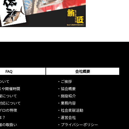
FAQ
会社概要
ついて
・
ご挨拶
スや開催時間
・
協会概要
理について
・
施設紹介
対応について
・
業務内容
グロの特徴
・
社会貢献活動
は？
・
運営会社
報の取扱い
・
プライバシーポリシー