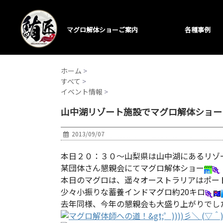
マグロ解体ショーご案内
各種事例
ホーム
>
すべて
>
イベント情報
>
山中湖リゾート施設でマグロ解体ショー
2013/09/07
本日２０：３０～山梨県は山中湖にあるリゾ
某団体さん懇親会にてマグロ解体ショー
本日のマグロは、遥々オーストラリアはポー
少々小振りな蓄養インドマグロ約20キロ
去年同様、今年の懇親会も大盛り上がりでし