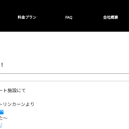
料金プラン
FAQ
会社概要
！
ート施設にて
トリンカーンより
た～