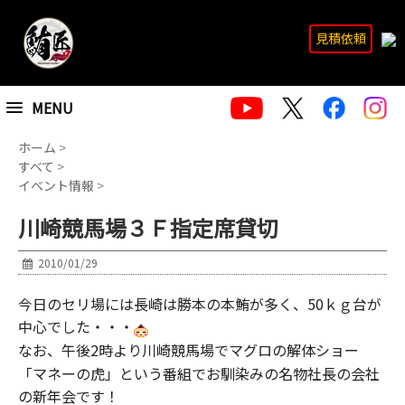
見積依頼
MENU
ホーム
>
すべて
>
イベント情報
>
川崎競馬場３Ｆ指定席貸切
2010/01/29
今日のセリ場には長崎は勝本の本鮪が多く、50ｋｇ台が
中心でした・・・
なお、午後2時より川崎競馬場でマグロの解体ショー
「マネーの虎」という番組でお馴染みの名物社長の会社
の新年会です！