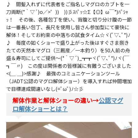
♪ 間髪入れずに代表者をご指名しマグロのカブトを一
刀両断(*｀▽´)o／>゜)) ))彡ｽﾊﾟｯ☆Σ【◎】ω￣*)ﾊﾟｼｬ
ｯ！ その後、各種包丁を使い、背腹と切り分け腹の一節
は一番長い包丁、長尺を使用し皆さん参加型にて豪快に
解体！そしてお約束の中落ちの試食タイム☆ヾ(ﾟ▽､ﾟ*)ﾉ
♪ 毎度の如くショーで盛り上がった後はすぐさま捌き
たての天然本マグロ（三厩産／一本釣り）を50人前の舟
盛＆寿司にしてご提供～(*｀▽´)_┳┳ヾ(ﾟ▽､ﾟ*)ﾉヾ(￣
┓￣〃) この度は関係者の皆様誠に有難うございました
<(＿ ＿)>感謝♪ 最強のコミュニケーションツール
（JADT公認のマグロ解体ショー）を導入すれば仲間増加
で目標達成間違いなし(=ﾟωﾟ)ﾉ☆彡
解体作業と解体ショーの違い→
公認マグ
ロ解体ショーとは？