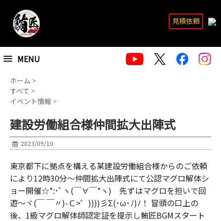
見積依頼
MENU
ホーム
>
すべて
>
イベント情報
>
建設労働組合様仲間拡大出陣式
2023/09/10
東京都下に拠点を構える某建設労働組合様からのご依頼
により12時30分～仲間拡大出陣式にて公認マグロ解体シ
ョー開催☆*:･ﾟヽ(￣∀￣*ヽ) 先ずはマグロを担いで回
遊～ヾ(￣ ￣〃)-Ｃ>゜))))彡Σ(･ω･ﾉ)ﾉ！ 冒頭の口上の
後、1級マグロ解体師認定証を提示し鮪匠BGMスタート