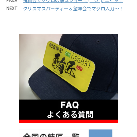
PREV
祝賀会でマグロの解体ショー＼ (｀O´)/ エイッ！
NEXT
クリスマスパーティー＆望年会でマグロ入刀～！