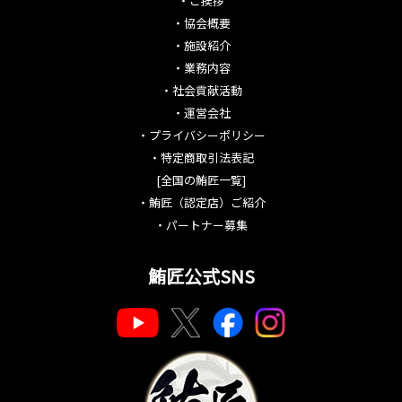
・
ご挨拶
・
協会概要
・
施設紹介
・
業務内容
・
社会貢献活動
・
運営会社
・
プライバシーポリシー
・
特定商取引法表記
[全国の鮪匠一覧]
・
鮪匠（認定店）ご紹介
・
パートナー募集
鮪匠公式SNS