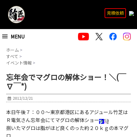
見積依頼
MENU
ホーム
>
すべて
>
イベント情報
>
忘年会でマグロの解体ショー！＼(￣
∇￣*)
2012/12/21
本日午後７：００～東京都港区にあるアジュール竹芝は
Ｒ電気さん忘年会にてマグロの解体ショー
捌いたマグロは脂がほど良くのった約２０ｋｇの本マグ
ロ