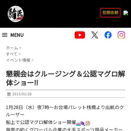
見積依頼
MENU
ホーム
>
すべて
>
イベント情報
>
懇親会はクルージング＆公認マグロ解
体ショー!!
2015/01/28
1月28日（水）夜7時～お台場パレット桟橋より出航のク
ルーザー
船上で公認マグロ解体ショー開催
毎度の如くグローバル企業の大手スポーツ用品メーカー