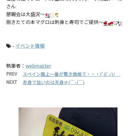
さん
懇親会は大盛況～
捌きたての本マグロは刺身と寿司でご提供～
-
イベント情報
執筆者：
webmaster
PREV
スペイン腹上一番が驚き価格で・・・(ﾟﾛﾟﾉ)ﾉ
NEXT
赤身で旨いのは天身≠(￣-(￣)