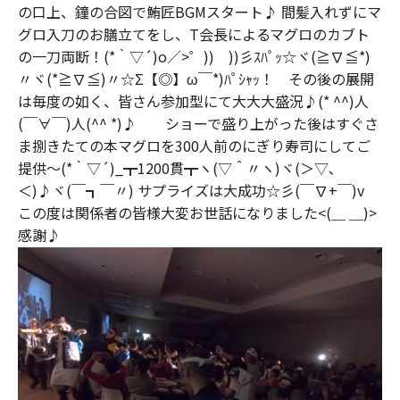
の口上、鐘の合図で鮪匠BGMスタート♪ 間髪入れずにマ
グロ入刀のお膳立てをし、T会長によるマグロのカブト
の一刀両断！(*｀▽´)o／>゜)) ))彡ｽﾊﾟｯ☆ヾ(≧∇≦*)
〃ヾ(*≧∇≦)〃☆Σ【◎】ω￣*)ﾊﾟｼｬｯ！ その後の展開
は毎度の如く、皆さん参加型にて大大大盛況♪(* ^^)人
(￣∀￣)人(^^ *)♪ ショーで盛り上がった後はすぐさ
ま捌きたての本マグロを300人前のにぎり寿司にしてご
提供～(*｀▽´)_┳1200貫┳ヽ(▽＾〃ヽ)ヾ(＞▽､
＜)♪ヾ(￣┓￣〃) サプライズは大成功☆彡(￣∇+￣)v
この度は関係者の皆様大変お世話になりました<(＿ ＿)>
感謝♪