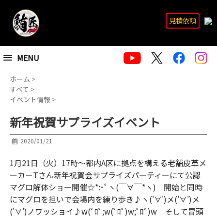
見積依頼
MENU
ホーム
>
すべて
>
イベント情報
>
新年祝賀サプライズイベント
2020/01/21
1月21日（火）17時～都内A区に拠点を構える老舗皮革メ
ーカーTさん新年祝賀会サプライズパーティーにて公認
マグロ解体ショー開催☆*:･ﾟヽ(￣∀￣*ヽ) 開始と同時
にマグロを担いで会場内を練り歩き♪ヽ('∀')メ('∀')メ
('∀')ノワッショイ♪w(ﾟﾛﾟ;w(ﾟﾛﾟ)w;ﾟﾛﾟ)w そして冒頭