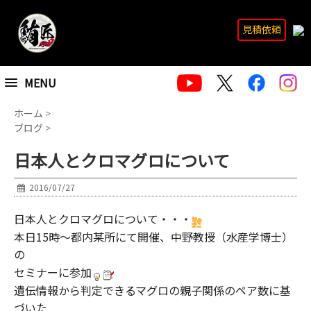
見積依頼
MENU
ホーム
>
ブログ
>
日本人とクロマグロについて
2016/07/27
日本人とクロマグロについて・・・
本日15時～都内某所にて開催、中野教授（水産学博士）
の
セミナーに参加
遺伝情報から判定できるマグロの親子関係のペア数に基
づいた