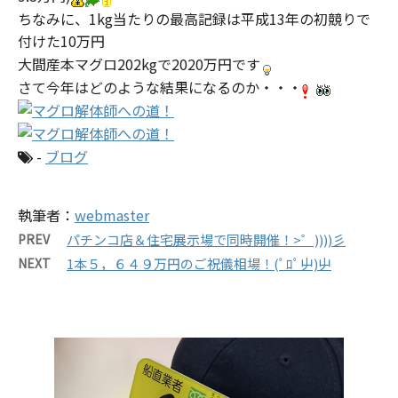
ちなみに、1kg当たりの最高記録は平成13年の初競りで
付けた10万円
大間産本マグロ202kgで2020万円です
さて今年はどのような結果になるのか・・・
-
ブログ
執筆者：
webmaster
PREV
パチンコ店＆住宅展示場で同時開催！>゜))))彡
NEXT
1本５，６４９万円のご祝儀相場！(ﾟﾛﾟ屮)屮