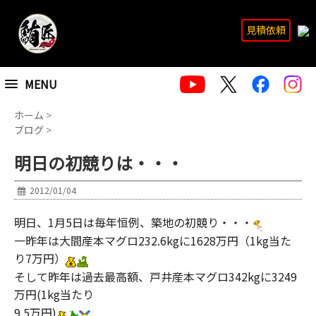
見積依頼
MENU
ホーム
>
ブログ
>
明日の初競りは・・・
2012/01/04
明日、1月5日は毎年恒例、築地の初競り・・・
一昨年は大間産本マグロ232.6kgに1628万円（1kg当た
り7万円）
そして昨年は過去最高額、戸井産本マグロ342kgに3249
万円(1kg当たり
9.5万円)