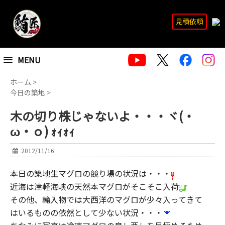
見積依頼
MENU
ホーム
>
今日の築地
>
木の切り株じゃないよ・・・ヾ(・
ω・ｏ) ｫｨｫｨ
2012/11/16
本日の築地生マグロの競り場の状況は・・・
近海は津軽海峡の天然本マグロがそこそこ入荷
その他、輸入物では大西洋のマグロが少々入ってきて
はいるものの依然として少ない状況・・・