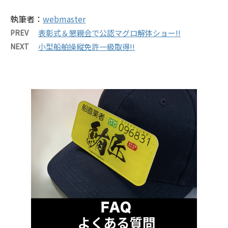
執筆者：
webmaster
PREV
表彰式＆懇親会で公認マグロ解体ショー!!
NEXT
小型船舶操縦免許一級取得!!