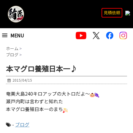
見積依頼
MENU
ホーム
>
ブログ
>
本マグロ養殖日本一♪
2015/04/15
奄美大島240キロアップの大トロだよ～
瀬戸内町は言わずと知れた
本マグロ養殖日本一のまち
-
ブログ