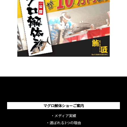
マグロ解体ショーご案内
・
メディア実績
・
選ばれる3つの理由