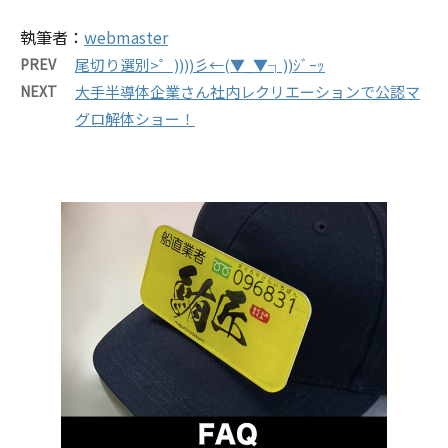
執筆者：
webmaster
PREV
尾切り選別>゜))))彡←(▼_▼┐))ｼﾞｰｯ
NEXT
大手半導体企業さん社内レクリエーションで公認マ
グロ解体ショー！