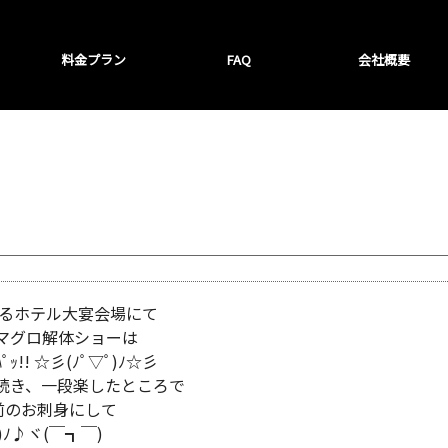
料金プラン
FAQ
会社概要
あるホテル大宴会場にて
マグロ解体ショーは
ｯ!! ☆彡(ﾉﾟ▽ﾟ)ﾉ☆彡
続き、一段楽したところで
前のお刺身にして
*)ﾉ♪ヾ(￣┓￣)