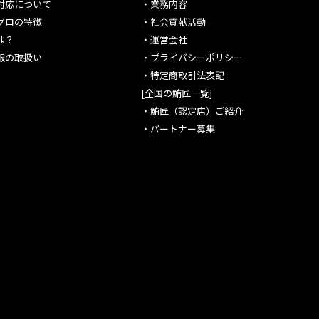
対応について
・
業務内容
グロの特徴
・
社会貢献活動
は？
・
運営会社
報の取扱い
・
プライバシーポリシー
・
特定商取引法表記
[全国の鮪匠一覧]
・
鮪匠（認定店）ご紹介
・
パートナー募集