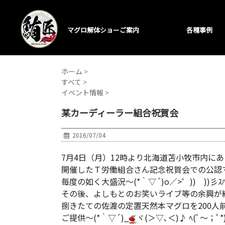
マグロ解体ショーご案内
各種事例
ホーム
>
すべて
>
イベント情報
>
某カーディーラー組合祝賀会
2016/07/04
7月4日（月）12時より北海道苫小牧市内に
開催したＴ労働組合さん記念祝賀会での公認
毎度の如く大盛況～(*｀▽´)o／>゜)) ))彡ｽﾊﾟ
その後、よしもとのお笑いライブ等の余興が
捌きたての佐渡の定置天然本マグロを200人
ご提供～(*｀▽´)_
ヾ(＞▽､＜)♪ ﾍ(ﾟ～；ﾟ