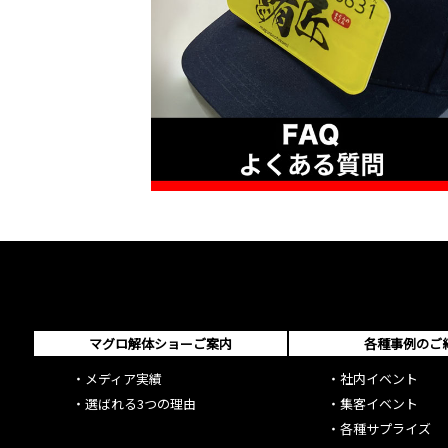
マグロ解体ショーご案内
各種事例のご
・
メディア実績
・
社内イベント
・
選ばれる3つの理由
・
集客イベント
・
各種サプライズ