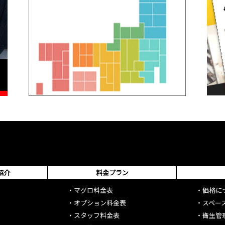
紹介
料金プラン
・
マグロ料金表
・
価格に
・
オプション料金表
・
スペー
・
スタッフ料金表
・
衛生管