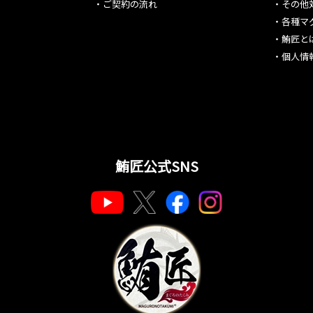
・
ご契約の流れ
・
その他
・
各種マ
・
鮪匠と
・
個人情
鮪匠公式SNS