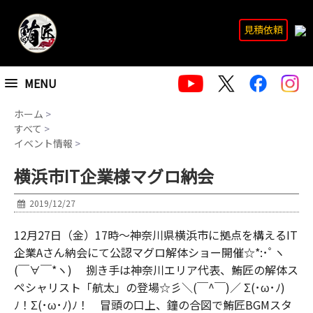
見積依頼
MENU
ホーム
>
すべて
>
イベント情報
>
横浜市IT企業様マグロ納会
2019/12/27
12月27日（金）17時～神奈川県横浜市に拠点を構えるIT
企業Aさん納会にて公認マグロ解体ショー開催☆*:･ﾟヽ
(￣∀￣*ヽ) 捌き手は神奈川エリア代表、鮪匠の解体ス
ペシャリスト「航太」の登場☆彡＼(￣^￣)／ Σ(･ω･ﾉ)
ﾉ！Σ(･ω･ﾉ)ﾉ！ 冒頭の口上、鐘の合図で鮪匠BGMスタ