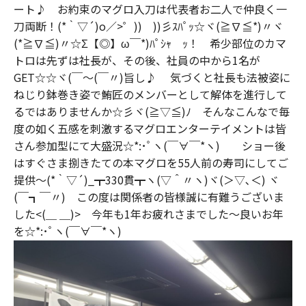
ート♪ お約束のマグロ入刀は代表者お二人で仲良く一
刀両断！(*｀▽´)o／>゜)) ))彡ｽﾊﾟｯ☆ヾ(≧∇≦*)〃ヾ
(*≧∇≦)〃☆Σ【◎】ω￣*)ﾊﾟｼｬ ｯ！ 希少部位のカマ
トロは先ずは社長が、その後、社員の中から1名が
GET☆☆ヾ(￣～(￣〃)旨し♪ 気づくと社長も法被姿に
ねじり鉢巻き姿で鮪匠のメンバーとして解体を進行して
るではありませんか☆彡ヾ(≧▽≦)ﾉ そんなこんなで毎
度の如く五感を刺激するマグロエンターテイメントは皆
さん参加型にて大盛況☆*:･ﾟヽ(￣∀￣*ヽ) ショー後
はすぐさま捌きたての本マグロを55人前の寿司にしてご
提供～(*｀▽´)_┳330貫┳ヽ(▽＾〃ヽ)ヾ(＞▽､＜) ヾ
(￣┓￣〃) この度は関係者の皆様誠に有難うございま
した<(＿ ＿)> 今年も1年お疲れさまでした～良いお年
を☆*:･ﾟヽ(￣∀￣*ヽ)