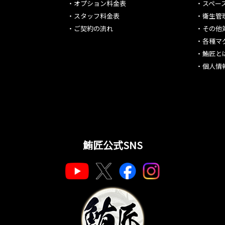
・
オプション料金表
・
スペー
・
スタッフ料金表
・
衛生管
・
ご契約の流れ
・
その他
・
各種マ
・
鮪匠と
・
個人情
鮪匠公式SNS