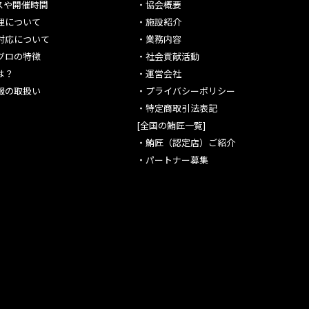
スや開催時間
・
協会概要
理について
・
施設紹介
対応について
・
業務内容
グロの特徴
・
社会貢献活動
は？
・
運営会社
報の取扱い
・
プライバシーポリシー
・
特定商取引法表記
[全国の鮪匠一覧]
・
鮪匠（認定店）ご紹介
・
パートナー募集