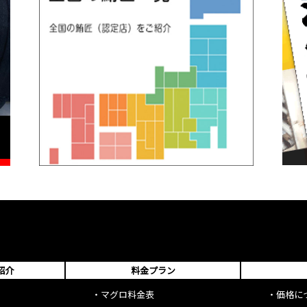
紹介
料金プラン
・
マグロ料金表
・
価格に