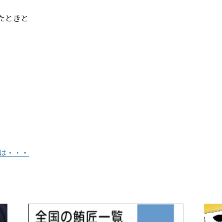
たときと
は・・・