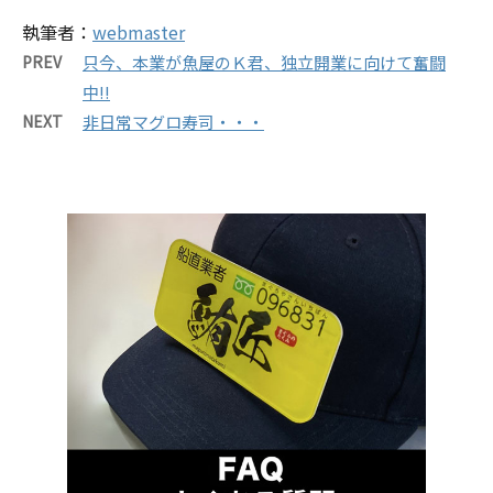
執筆者：
webmaster
PREV
只今、本業が魚屋のＫ君、独立開業に向けて奮闘
中!!
NEXT
非日常マグロ寿司・・・