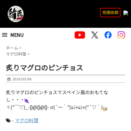
見積依頼
MENU
ホーム
>
マグロ料理
>
炙りマグロのピンチョス
2016/05/06
炙りマグロのピンチョスでスペイン風のおもてな
し・・・
ヾ(*￣▽)_-{}@{}@{}- σ(´～｀*)ﾑｼｬﾑｼｬ(*´▽｀)
-
マグロ料理