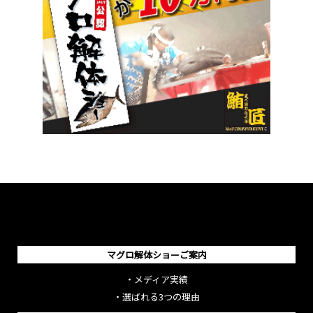
マグロ解体ショーご案内
・
メディア実績
・
選ばれる3つの理由