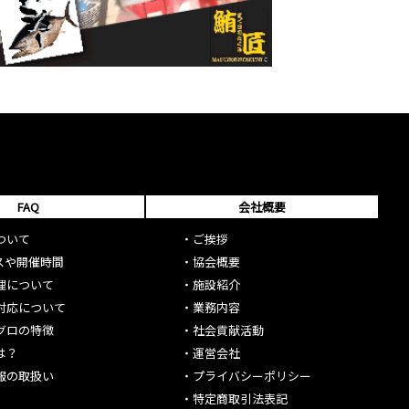
FAQ
会社概要
ついて
・
ご挨拶
スや開催時間
・
協会概要
理について
・
施設紹介
対応について
・
業務内容
グロの特徴
・
社会貢献活動
は？
・
運営会社
報の取扱い
・
プライバシーポリシー
・
特定商取引法表記