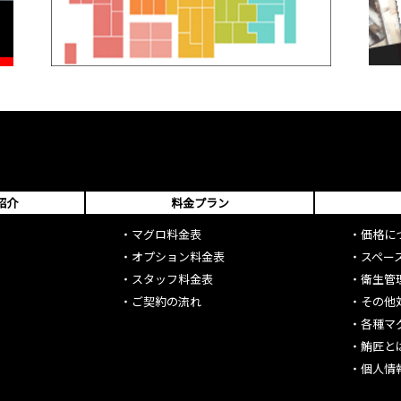
紹介
料金プラン
・
マグロ料金表
・
価格に
・
オプション料金表
・
スペー
・
スタッフ料金表
・
衛生管
・
ご契約の流れ
・
その他
・
各種マ
・
鮪匠と
・
個人情