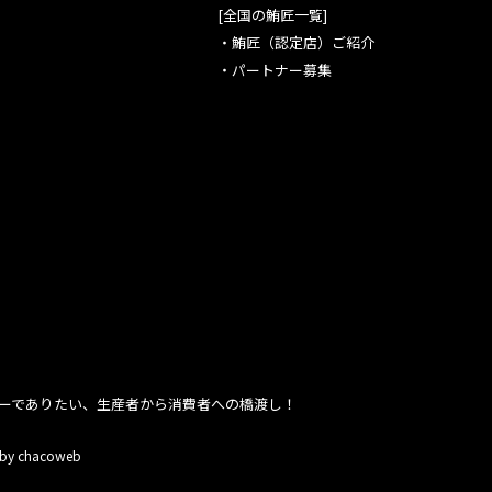
[全国の鮪匠一覧]
・
鮪匠（認定店）ご紹介
・
パートナー募集
ーでありたい、生産者から消費者への橋渡し！
 by chacoweb