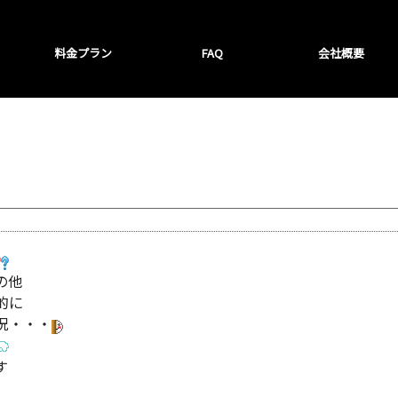
料金プラン
FAQ
会社概要
の他
的に
況・・・
す