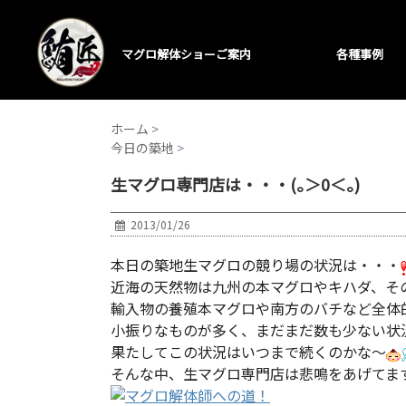
マグロ解体ショーご案内
各種事例
ホーム
>
今日の築地
>
生マグロ専門店は・・・(｡＞0＜｡)
2013/01/26
本日の築地生マグロの競り場の状況は・・・
近海の天然物は九州の本マグロやキハダ、そ
輸入物の養殖本マグロや南方のバチなど全体
小振りなものが多く、まだまだ数も少ない状
果たしてこの状況はいつまで続くのかな～
そんな中、生マグロ専門店は悲鳴をあげてま