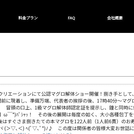
料金プラン
FAQ
会社概要
クリエーションにて公認マグロ解体ショー開催！捌き手として、
2時間前に現着し、準備万端、代表者の挨拶の後、17時40分～マ
ω･ﾉ)ﾉ！ 冒頭の口上、1級マグロ解体師認定証を提示し、鐘と同
Σ【◎】ω￣*)ﾊﾟｼｬｯ！ その後の展開は毎度の如く、大小各種
はすぐさま捌きたての本マグロを122人前（1人前6貫）のお
ヾ(＞▽､＜) ﾍ(ﾟ▽､ﾟ*)ﾉ♪ この度は関係者の皆様大変お世