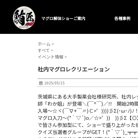
マグロ解体ショーご案内
各種事例
ホーム
>
すべて
>
イベント情報
>
社内マグロレクリエーション
2025/05/15
茨城県にある大手製薬会社様研究所、社内レ
師「わか姐」が登場＼(￣^￣)／!! 開始
入場～☆ヾ(￣∇+￣〃)Ｃ>゜))))彡Σ(･
マグロ入刀～(*｀▽´)o／☆>゜)) ))彡
で皆さん参加型にて、ショーで盛り上がった後
クイズ当選者グループがGET！(*｀▽´)_┳┳