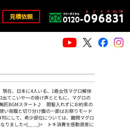
見積依頼
現在、日本に4人いる、1級女性マグロ解体
グロ出てこいや～の掛け声とともに、マグロの
時に鮪匠BGMスタート♪ 間髪入れずにお約束の
包丁を使い背腹と切り分け腹の一節はお祭りモード
寿司にして、希少部位については、難問マグロ
話になりました<(＿ ＿)> トキ消費を感動資産に