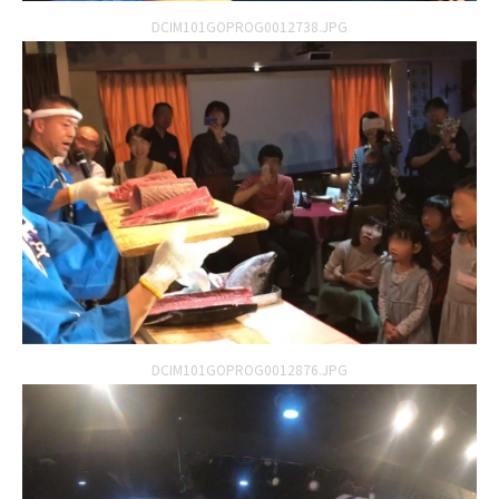
DCIM101GOPROG0012738.JPG
DCIM101GOPROG0012876.JPG