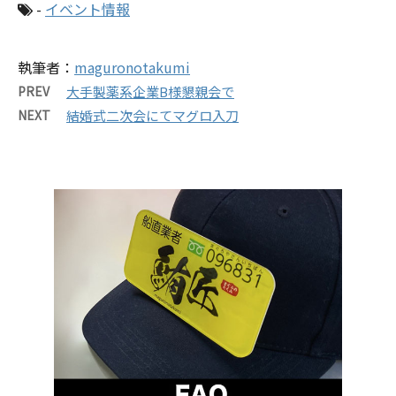
-
イベント情報
執筆者：
maguronotakumi
PREV
大手製薬系企業B様懇親会で
NEXT
結婚式二次会にてマグロ入刀