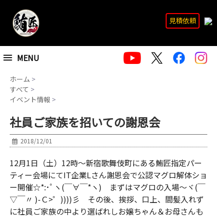
見積依頼
MENU
ホーム
>
すべて
>
イベント情報
>
社員ご家族を招いての謝恩会
2018/12/01
12月1日（土）12時～新宿歌舞伎町にある鮪匠指定パー
ティー会場にてIT企業Lさん謝恩会で公認マグロ解体ショ
ー開催☆*:･ﾟヽ(￣∀￣*ヽ) まずはマグロの入場～ヾ(￣
▽￣〃 )-Ｃ>゜))))彡 その後、挨拶、口上、間髪入れず
に社員ご家族の中より選ばれしお嬢ちゃん＆お母さんも