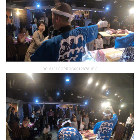
DCIM101GOPROG0012876.JPG