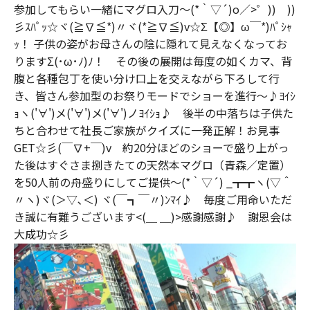
参加してもらい一緒にマグロ入刀～(*｀▽´)o／>゜)) ))
彡ｽﾊﾟｯ☆ヾ(≧∇≦*)〃ヾ(*≧∇≦)v☆Σ【◎】ω￣*)ﾊﾟｼｬ
ｯ！ 子供の姿がお母さんの陰に隠れて見えなくなってお
りますΣ(･ω･ﾉ)ﾉ！ その後の展開は毎度の如くカマ、背
腹と各種包丁を使い分け口上を交えながら下ろして行
き、皆さん参加型のお祭りモードでショーを進行～♪ﾖｲｼ
ｮヽ('∀')メ('∀')メ('∀')ノﾖｲｼｮ♪ 後半の中落ちは子供た
ちと合わせて社長ご家族がクイズに一発正解！お見事
GET☆彡(￣∇+￣)v 約20分ほどのショーで盛り上がっ
た後はすぐさま捌きたての天然本マグロ（青森／定置）
を50人前の舟盛りにしてご提供～(*｀▽´) _┳┳ヽ(▽＾
〃ヽ)ヾ(＞▽､＜) ヾ(￣┓￣〃)ﾝﾏｲ♪ 毎度ご用命いただ
き誠に有難うございます<(＿ ＿)>感謝感謝♪ 謝恩会は
大成功☆彡