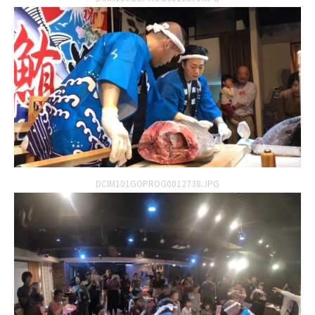
DCIM101GOPROG0012738.JPG