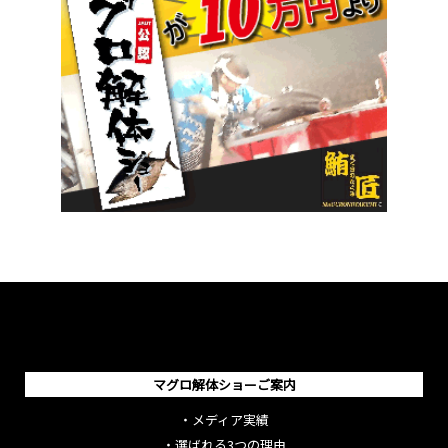
マグロ解体ショーご案内
・
メディア実績
・
選ばれる3つの理由