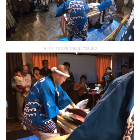
DCIM101GOPROG0012738.JPG