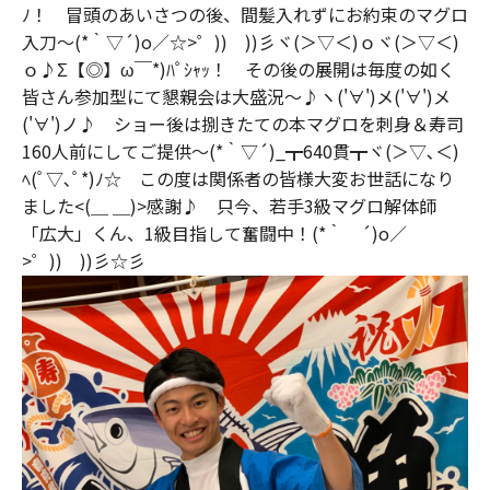
ﾉ！ 冒頭のあいさつの後、間髪入れずにお約束のマグロ
入刀～(*｀▽´)o／☆>゜)) ))彡ヾ(＞▽＜)ｏヾ(＞▽＜)
ｏ♪Σ【◎】ω￣*)ﾊﾟｼｬｯ！ その後の展開は毎度の如く
皆さん参加型にて懇親会は大盛況～♪ヽ('∀')メ('∀')メ
('∀')ノ♪ ショー後は捌きたての本マグロを刺身＆寿司
160人前にしてご提供～(*｀▽´)_┳640貫┳ヾ(＞▽､＜)
ﾍ(ﾟ▽､ﾟ*)ﾉ☆ この度は関係者の皆様大変お世話になり
ました<(＿ ＿)>感謝♪ 只今、若手3級マグロ解体師
「広大」くん、1級目指して奮闘中！(*｀ ´)o／
>゜)) ))彡☆彡