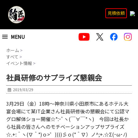
見積依頼
MENU
ホーム
>
すべて
>
イベント情報
>
社員研修のサプライズ懇親会
2019/03/29
3月29日（金）18時～神奈川県小田原市にあるホテル大
宴会場にて某IT企業さん社員研修後の懇親会にて公認マ
グロ解体ショー開催☆*:･ﾟヽ(￣∀￣*ヽ) 今回は社長か
ら社員の皆さんへのモチベーションアップサプライズ
☆.+:＾ヽ(∇＾*)ｏ>゜))))彡ｏ(*＾∇）ノ^;+.☆Σ(･ω･ﾉ)