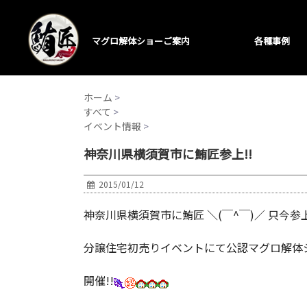
マグロ解体ショーご案内
各種事例
ホーム
>
すべて
>
イベント情報
>
神奈川県横須賀市に鮪匠参上!!
2015/01/12
神奈川県横須賀市に鮪匠 ＼(￣^￣)／ 只今参上
分譲住宅初売りイベントにて公認マグロ解体
開催!!