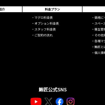
紹介
料金プラン
・
マグロ料金表
・
価格に
・
オプション料金表
・
スペー
・
スタッフ料金表
・
衛生管
・
ご契約の流れ
・
その他
・
各種マ
・
鮪匠と
・
個人情
鮪匠公式SNS