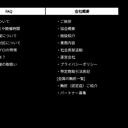
FAQ
会社概要
ついて
・
ご挨拶
スや開催時間
・
協会概要
理について
・
施設紹介
対応について
・
業務内容
グロの特徴
・
社会貢献活動
は？
・
運営会社
報の取扱い
・
プライバシーポリシー
・
特定商取引法表記
[全国の鮪匠一覧]
・
鮪匠（認定店）ご紹介
・
パートナー募集