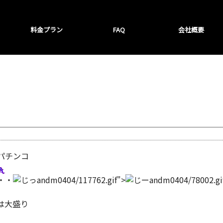
料金プラン
FAQ
会社概要
パチンコ
・・
andm0404/117762.gif">
andm0404/78002.gi
は大盛り