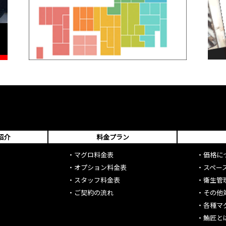
紹介
料金プラン
・
マグロ料金表
・
価格に
・
オプション料金表
・
スペー
・
スタッフ料金表
・
衛生管
・
ご契約の流れ
・
その他
・
各種マ
・
鮪匠と