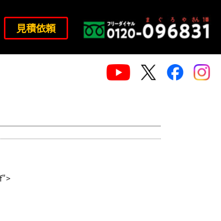
見積依頼
f">