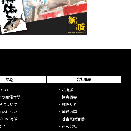
FAQ
会社概要
ついて
・
ご挨拶
スや開催時間
・
協会概要
理について
・
施設紹介
対応について
・
業務内容
グロの特徴
・
社会貢献活動
は？
・
運営会社