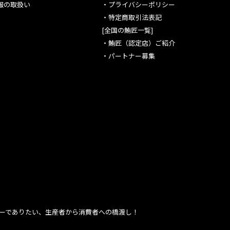
報の取扱い
・
プライバシーポリシー
・
特定商取引法表記
[全国の鮪匠一覧]
・
鮪匠（認定店）ご紹介
・
パートナー募集
ーでありたい、生産者から消費者への橋渡し！