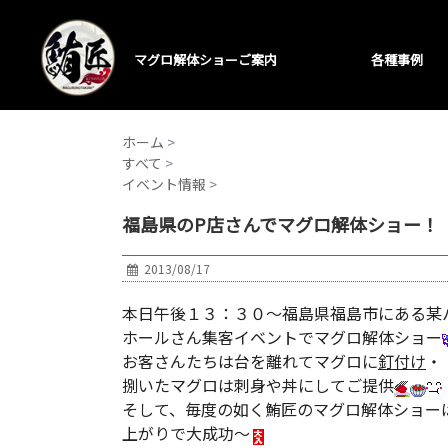
マグロ解体ショーご案内
各種事例
ホーム
>
すべて
>
イベント情報
>
福島県のP店さんでマグロ解体ショー！
2013/08/17
本日午後１３：３０～福島県福島市にある某
ホールさん集客イベントでマグロ解体ショー
お客さんたちは台を離れてマグロに
釘付け
・
捌いたマグロは刺身や丼にしてご提供
そして、毎度の如く鮪匠のマグロ解体ショー
上がりで大成功～