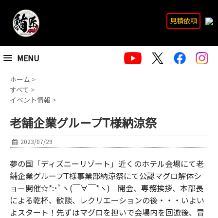
見積依頼
MENU
ホーム
>
すべて
>
イベント情報
>
老舗企業グループT様納涼祭
2023/07/29
夢の国「ディズニーリゾート」近くのホテル会場にて老
舗企業グループT様事業部納涼祭にて公認マグロ解体シ
ョー開催☆*:･ﾟヽ(￣∀￣*ヽ) 開会、専務挨拶、本部長
による乾杯、歓談、レクリエーションの後・・・いよい
よスタート！先ずはマグロを担いで会場内を回遊後、冒