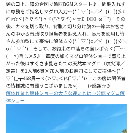
頭の口上、鐘の合図で鮪匠BGMスタート♪ 間髪入れず
に専務をご指名しマグロ入刀～(*｀▽´)o／>゜)) ))彡ｽ
ﾊﾟｯ☆ヾ(≧∇≦*)〃ヾ(*≧∇≦)〃☆Σ【◎】ω￣*) その
後、カマを切り取り、背腹と切り分け腹の一節はお客さ
んの中から音頭取り担当者を迎え入れ、長尺を使用し皆
さん参加型にて豪快に解体☆彡(*｀▽´)o／>゜)) ))彡＼
o (｀▽´*) そして、お約束の中落ちの食レポ☆ヾ(￣～
(￣〃)旨し×5♪ 毎度の如くマグロ解体ショーで盛り上
がった後はすぐさま捌きたての天然本マグロ（噴火湾／
定置）を1人前6貫×78人前のお寿司にしてご提供～(*｀
▽´)_┳468貫┳ヾ(＞▽､＜)ﾍ(ﾟ▽､ﾟ*)ﾉ この度は関係者
の皆様誠に有難うございました<(＿ ＿)>感謝☆彡
解体作業と解体ショーの大きな違いとは→公認マグロ解
体ショー