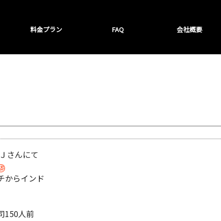
料金プラン
FAQ
会社概要
ルＪさんにて
チからインド
150人前