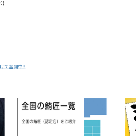
＜)
て奮闘中!!