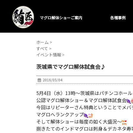
マグロ解体ショーご案内
各種事例
ホーム
>
すべて
>
イベント情報
>
茨城県でマグロ解体試食会♪
2016/05/04
5月4日（水）13時～茨城県はパチンコホー
公認マグロ解体ショー＆マグロ解体試食会
今回はリピーターさん特典ということでメバ
マグロへランクアップ
そして解体ショーは毎度の如く大盛況～
捌きたてのインドマグロは刺身＆デカネタ寿司