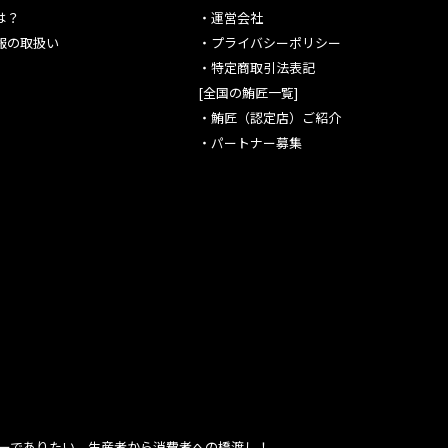
は？
・
運営会社
報の取扱い
・
プライバシーポリシー
・
特定商取引法表記
[全国の鮪匠一覧]
・
鮪匠（認定店）ご紹介
・
パートナー募集
ーでありたい、生産者から消費者への橋渡し！