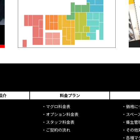
紹介
料金プラン
・
マグロ料金表
・
価格に
・
オプション料金表
・
スペー
・
スタッフ料金表
・
衛生管
・
ご契約の流れ
・
その他
・
各種マ