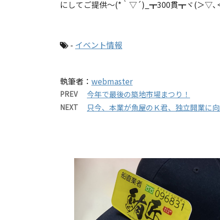
にしてご提供～(*｀▽´)_┳300貫┳ヾ(＞▽､
-
イベント情報
執筆者：
webmaster
PREV
今年で最後の築地市場まつり！
NEXT
只今、本業が魚屋のＫ君、独立開業に向け