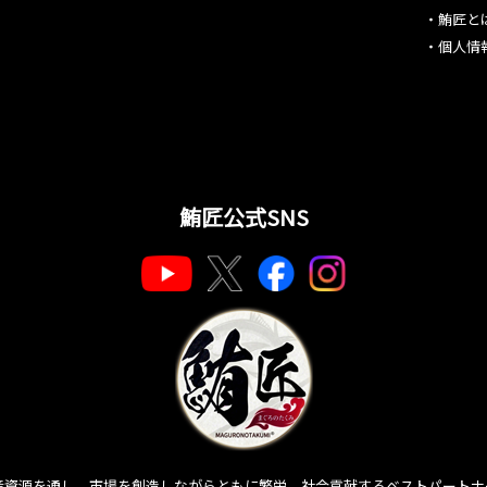
・
鮪匠と
・
個人情
鮪匠公式SNS
産資源を通し、市場を創造しながらともに繁栄、社会貢献するベストパートナ