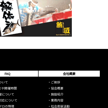
FAQ
会社概要
ついて
・
ご挨拶
スや開催時間
・
協会概要
理について
・
施設紹介
対応について
・
業務内容
グロの特徴
・
社会貢献活動