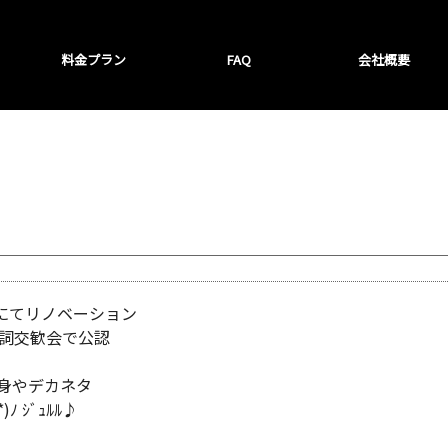
料金プラン
FAQ
会社概要
場にてリノベーション
賀詞交歓会で公認
身やデカネタ
 ｼﾞｭﾙﾙ♪