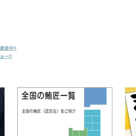
呈中!!
ー!!