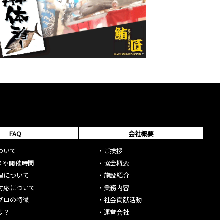
FAQ
会社概要
ついて
・
ご挨拶
スや開催時間
・
協会概要
理について
・
施設紹介
対応について
・
業務内容
グロの特徴
・
社会貢献活動
は？
・
運営会社