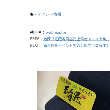
-
イベント情報
執筆者：
webmaster
PREV
鮪匠「宅配寿司店売上倍増マニュアル」進
NEXT
新春感謝イベントでＷ公認マグロ解体ショ