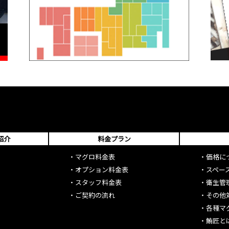
紹介
料金プラン
・
マグロ料金表
・
価格に
・
オプション料金表
・
スペー
・
スタッフ料金表
・
衛生管
・
ご契約の流れ
・
その他
・
各種マ
・
鮪匠と