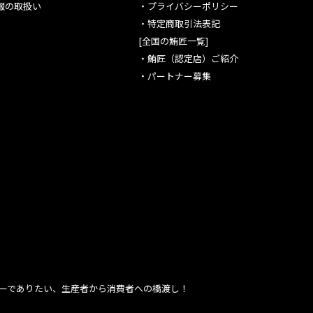
報の取扱い
・
プライバシーポリシー
・
特定商取引法表記
[全国の鮪匠一覧]
・
鮪匠（認定店）ご紹介
・
パートナー募集
ーでありたい、生産者から消費者への橋渡し！