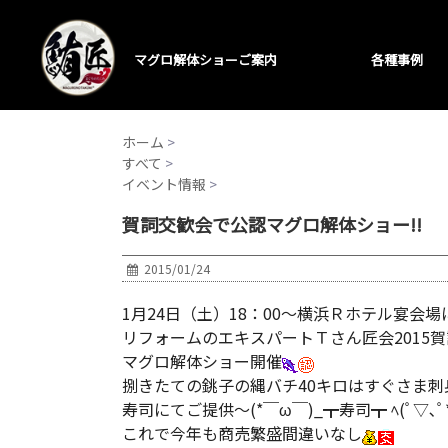
マグロ解体ショーご案内
各種事例
ホーム
>
すべて
>
イベント情報
>
賀詞交歓会で公認マグロ解体ショー!!
2015/01/24
1月24日（土）18：00～横浜Ｒホテル宴会
リフォームのエキスパートＴさん匠会2015
マグロ解体ショー開催
捌きたての銚子の縄バチ40キロはすぐさま刺
寿司にてご提供～(*￣ω￣)_┳寿司┳ ﾍ(ﾟ▽､ﾟ*)ﾉ
これで今年も商売繁盛間違いなし