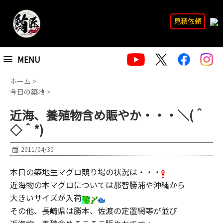
見積依頼
MENU
ホーム
>
今日の築地
>
近海、養殖物含め賑やか・・・＼(＾
◇＾*)
2011/04/30
本日の築地生マグロ競り場の状況は・・・
近海物の本マグロについては那智勝浦や沖縄から
大きいサイズが入荷
その他、長崎県は勝本、佐渡の定置網等が並び