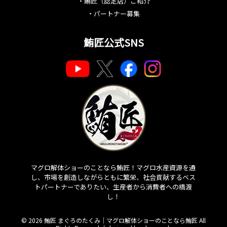
・
鮪匠（認定店）ご紹介
・
パートナー募集
鮪匠公式SNS
マグロ解体ショーのことなら鮪匠！マグロ水産資源を通
し、市場を創造しながらともに繁栄、社会貢献するベス
トパートナーでありたい、生産者から消費者への橋渡
し！
© 2026 鮪匠 まぐろのたくみ｜マグロ解体ショーのことなら鮪匠 All