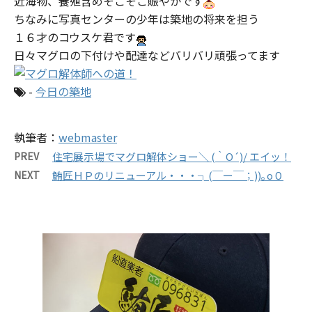
近海物、養殖含めそこそこ賑やかです
ちなみに写真センターの少年は築地の将来を担う
１６才のコウスケ君です
日々マグロの下付けや配達などバリバリ頑張ってます
-
今日の築地
執筆者：
webmaster
PREV
住宅展示場でマグロ解体ショー＼ (｀O´)/ エイッ！
NEXT
鮪匠ＨＰのリニューアル・・・┐(￣ー￣；))｡o０