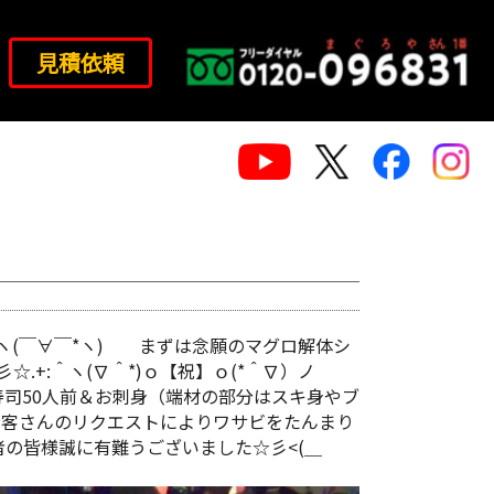
見積依頼
ﾟヽ(￣∀￣*ヽ) まずは念願のマグロ解体シ
☆.+:＾ヽ(∇＾*)ｏ【祝】ｏ(*＾∇）ノ
寿司50人前＆お刺身（端材の部分はスキ身やブ
分はお客さんのリクエストによりワサビをたんまり
者の皆様誠に有難うございました☆彡<(＿