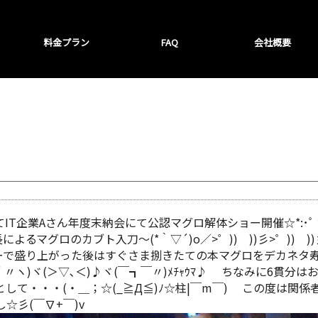
料金プラン
FAQ
会社概要
てIT企業Aさん年度末納会にて公認マグロ解体ショー開催☆*:･
マグロのカブト入刀～(*｀▽´)o／>゜)) ))彡>゜)) ))彡
ーで盛り上がった後はすぐさま捌きたての本マグロをデカネタ
＾〃ヽ)ヾ(＞▽､＜)♪ヾ(￣┓￣〃)ﾒﾁｬｳﾏ♪ ちなみに6貫
て・・・(・＿；☆(_≧Д≦)ﾉ☆柱|￣m￣) この度は関係
☆彡(￣∇+￣)v