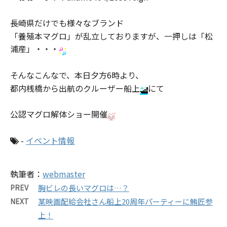
長崎県だ
けでも様々なブランド
「養殖本マグロ」が乱立しておりま
すが、
一押しは「松
浦産」・・・
そんなこんなで、本日夕方6時より、
都内桟橋
から出航のクルーザー船上
にて
公認マグロ解体ショー開催
-
イベント情報
執筆者：
webmaster
PREV
胸ビレの長いマグロは…？
NEXT
某映画配給会社さん船上20周年パーティーに鮪匠参
上！