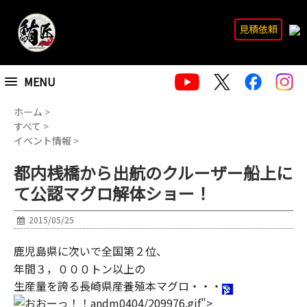
見積依頼
MENU
ホーム
>
すべて
>
イベント情報
>
都内桟橋から出航のクルーザー船上に
て公認マグロ解体ショー！
2015/05/25
鹿児島県に次いで全国第２位、
年間３，０００トン以上の
生産量を誇る長崎県産養殖本マグロ・・・
andm0404/209976.gif">