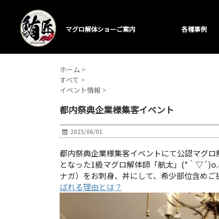
マグロ解体ショーご案内
各種事例
ホーム
>
すべて
>
イベント情報
>
都内祭典企業様集客イベント
2025/06/01
都内祭典企業様集客イベントにて公認マグロ
となった1級マグロ解体師「航太」(*｀▽´)
ナガ）をお刺身、丼にして、希少部位含めご提
ばれる理由とは？