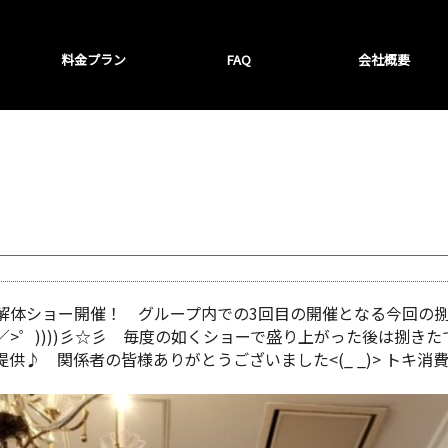
料金プラン
FAQ
会社概要
解体ショー開催！ グループ内での3回目の開催となる今回の捌
o／>゜))))彡☆彡 毎度の如くショーで盛り上がった後は捌き
供♪ 関係者の皆様ありがとうございました<(_ _)> トキ