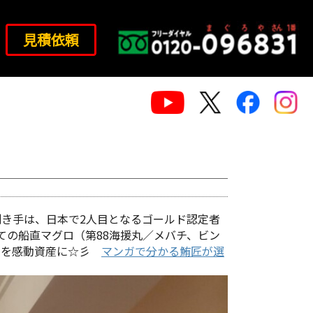
見積依頼
き手は、日本で2人目となるゴールド認定者
たての船直マグロ（第88海援丸／メバチ、ビン
消費を感動資産に☆彡
マンガで分かる鮪匠が選