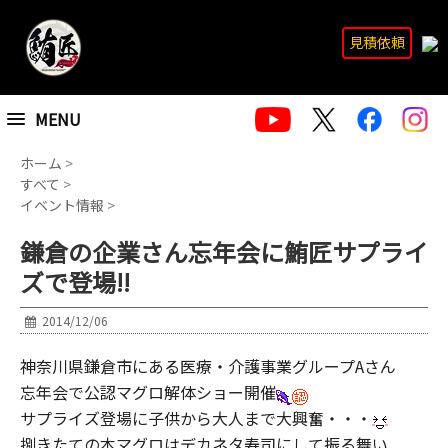
見積依頼
MENU
ホーム
>
すべて
>
イベント情報
>
鎌倉の企業さん忘年会に鮪匠サプライ
ズで登場!!
2014/12/06
神奈川県鎌倉市にある医療・介護事業グループAさん
忘年会で公認マグロ解体ショー開催
サプライズ登場に子供から大人まで大興奮・・・
捌きたての本マグロはデカネタ寿司にして振る舞い