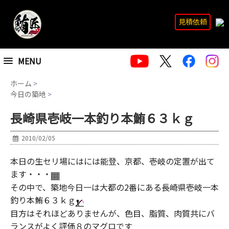
見積依頼
MENU
ホーム
>
今日の築地
>
長崎県壱岐一本釣り本鮪６３ｋｇ
2010/02/05
本日の生セリ場にはには能登、京都、壱岐の定置が出て
ます・・・
その中で、築地今日一は大都の2番にある長崎県壱岐一本
釣り本鮪６３ｋｇ
目方はそれほどありませんが、色目、脂質、肉質共にバ
ランスがよく評価８のマグロです