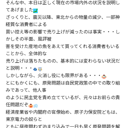
そんな中、本日は正しく現在の市場内外の状況を説明し
てあげました
ざっくりと、震災以降、東北からの物量の減少、一部神
経質な消費者による
買い控え等の影響で売り上げが減ったのは事実・・・し
かしその半面、風評被
害を受けた産地の魚をあえて買ってくれる消費者もいる
ことから、全体的な
売り上げは落ちたものの、基本的には変わらない状況だ
と説明・・・
しかしながら、火消し役にも限界がある・・・
とにもかくにも、原発問題は自民党政策の中での取り組
みであって、他人事
のように民主党を責め立てているが、元々はお前らの責
任問題だぞ
経済産業省や内閣府の官僚始め、原子力保安院どもは、
東京電力の奴らと
ともに昼夜問わず泊まり込みで一日も早く原発問題を解