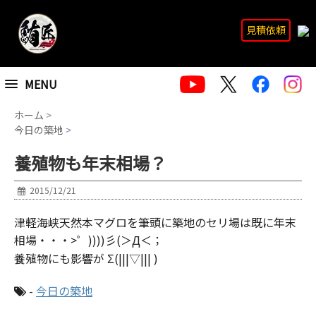
見積依頼
MENU
ホーム
>
今日の築地
>
養殖物も年末相場？
2015/12/21
津軽海峡天然本マグロを筆頭に築地のセリ場は既に年末
相場・・・>゜))))彡(＞Д＜；
養殖物にも影響が Σ(|||▽||| )
-
今日の築地