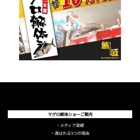
マグロ解体ショーご案内
・
メディア実績
・
選ばれる3つの理由