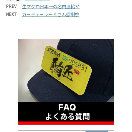
PREV
生マグロ日本一の名門漁協が
NEXT
カーディーラーＹさん感謝祭