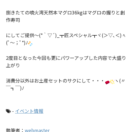
捌きたての噴火湾天然本マグロ36kgはマグロの握りと創
作寿司
にしてご提供～(*｀▽´)_┳匠スペシャル┳ヾ(＞▽､＜) ﾍ
(ﾟ～；ﾟ*)ﾉ
2度目となった今回も更にパワーアップした内容で大盛り
上がり
消費分以外はお土産セットのサクにして・・・
ヽ(〃
￣┓￣)ﾉ
-
イベント情報
執筆者：
webmaster