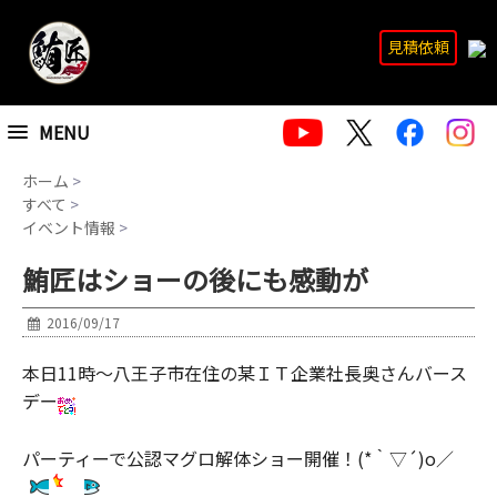
見積依頼
MENU
ホーム
>
すべて
>
イベント情報
>
鮪匠はショーの後にも感動が
2016/09/17
本日11時～八王子市在住の某ＩＴ企業社長奥さんバース
デー
パーティーで公認マグロ解体ショー開催！(*｀▽´)o／