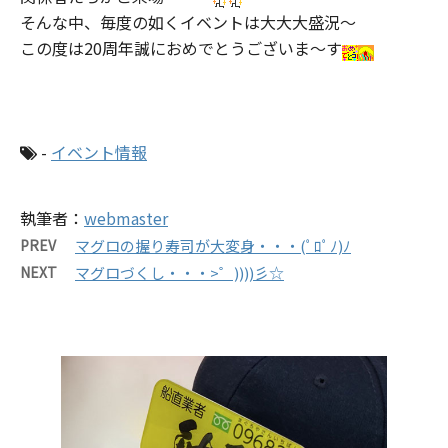
そんな中、毎度の如くイベントは大大大盛況～
この度は20周年誠におめでとうございま～す
-
イベント情報
執筆者：
webmaster
PREV
マグロの握り寿司が大変身・・・(ﾟﾛﾟﾉ)ﾉ
NEXT
マグロづくし・・・>゜))))彡☆