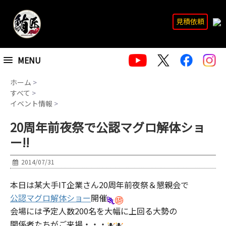
見積依頼
MENU
ホーム
>
すべて
>
イベント情報
>
20周年前夜祭で公認マグロ解体ショ
ー!!
2014/07/31
本日は某大手IT企業さん20周年前夜祭＆懇親会で
公認マグロ解体ショー
開催
会場には予定人数200名を大幅に上回る大勢の
関係者たちがご来場・・・