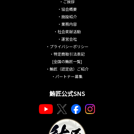
・
ご挨拶
・
協会概要
・
施設紹介
・
業務内容
・
社会貢献活動
・
運営会社
・
プライバシーポリシー
・
特定商取引法表記
[全国の鮪匠一覧]
・
鮪匠（認定店）ご紹介
・
パートナー募集
鮪匠公式SNS