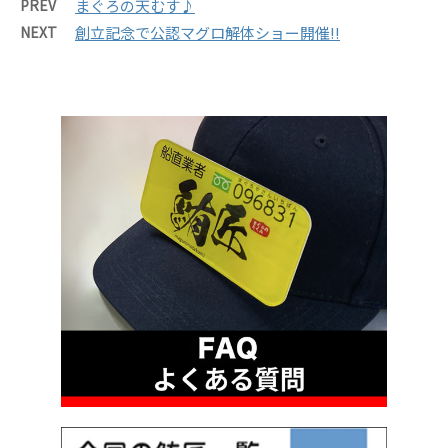
PREV
まぐろの天むす♪
NEXT
創立記念で公認マグロ解体ショー開催!!