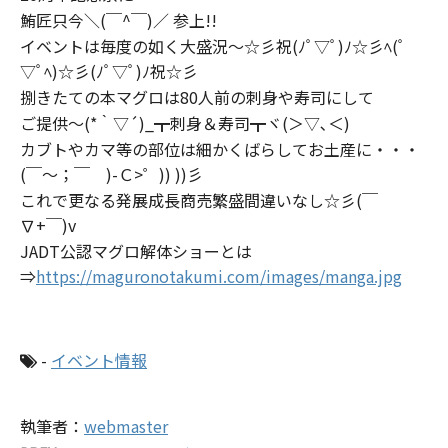
鮪匠只今＼(￣^￣)／ 参上!!
イベントは毎度の如く大盛況～☆彡祝(ﾉﾟ▽ﾟ)ﾉ☆彡ﾍ(ﾟ
▽ﾟﾍ)☆彡(ﾉﾟ▽ﾟ)ﾉ祝☆彡
捌きたての本マグロは80人前の刺身や寿司にして
ご提供～(*｀▽´)_┳刺身＆寿司┳ヾ(＞▽､＜)
カブトやカマ等の部位は細かくばらしてお土産に・・・
(￣～；￣ )-Ｃ>゜)) ))彡
これで更なる発展成長商売繁盛間違いなし☆彡(￣
∇+￣)v
JADT公認マグロ解体ショーとは
⇒
https://maguronotakumi.com/images/manga.jpg
-
イベント情報
執筆者：
webmaster