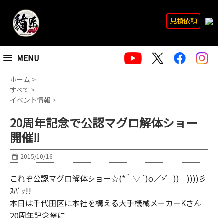
見積依頼
MENU
ホーム
>
すべて
>
イベント情報
>
20周年記念で公認マグロ解体ショー
開催!!
2015/10/16
これぞ公認マグロ解体ショー☆(*｀▽´)o／>゜)) ))))彡
ｽﾊﾟｯ!!
本日は千代田区に本社を構える大手機械メーカーKさん
20周年記念祭に