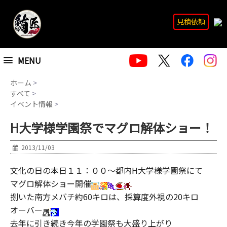
見積依頼
MENU
ホーム
>
すべて
>
イベント情報
>
H大学様学園祭でマグロ解体ショー！
2013/11/03
文化の日の本日１１：００～都内H大学様学園祭にて
マグロ解体ショー開催
捌いた南方メバチ約60キロは、採算度外視の20キロ
オーバー
去年に引き続き今年の学園祭も大盛り上がり