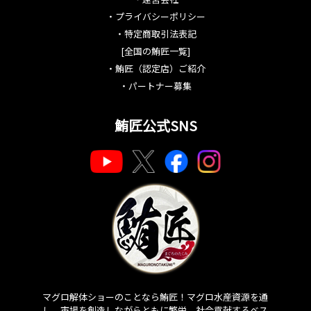
・
プライバシーポリシー
・
特定商取引法表記
[全国の鮪匠一覧]
・
鮪匠（認定店）ご紹介
・
パートナー募集
鮪匠公式SNS
マグロ解体ショーのことなら鮪匠！マグロ水産資源を通
し、市場を創造しながらともに繁栄、社会貢献するベス