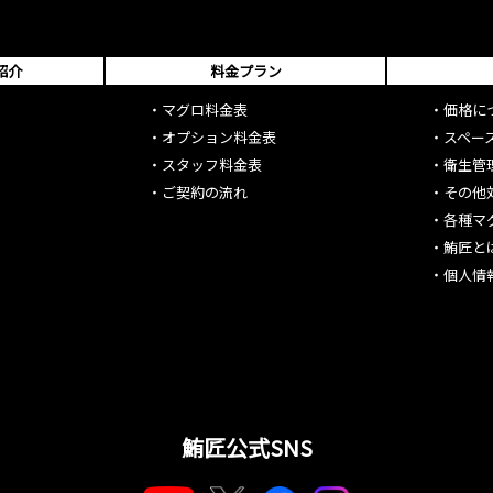
紹介
料金プラン
・
マグロ料金表
・
価格に
・
オプション料金表
・
スペー
・
スタッフ料金表
・
衛生管
・
ご契約の流れ
・
その他
・
各種マ
・
鮪匠と
・
個人情
鮪匠公式SNS