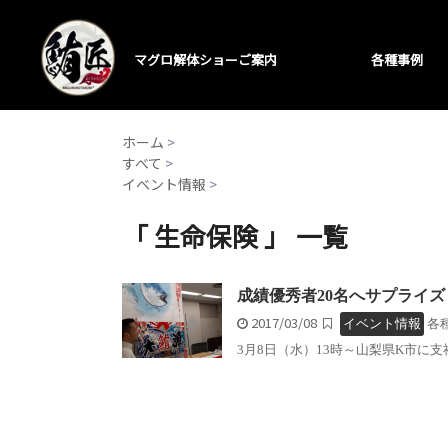
マグロ解体ショーご案内
各種事例
ホーム
>
すべて
>
イベント情報
>
「 生命保険 」 一覧
成績優秀者20名へサプライズ
2017/03/08
イベント情報
各
3月8日（水）13時～山梨県K市に支