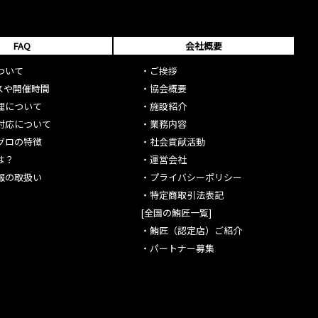
FAQ
会社概要
ついて
・
ご挨拶
スや開催時間
・
協会概要
理について
・
施設紹介
対応について
・
業務内容
グロの特徴
・
社会貢献活動
は？
・
運営会社
報の取扱い
・
プライバシーポリシー
・
特定商取引法表記
[全国の鮪匠一覧]
・
鮪匠（認定店）ご紹介
・
パートナー募集