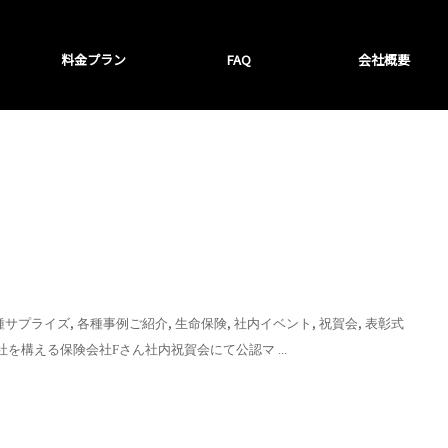
料金プラン
FAQ
会社概要
,
,
,
,
,
種サプライズ
各種事例ご紹介
生命保険
社内イベント
祝賀会
表彰式
社を構える保険会社Fさん社内祝賀会にて公認マ ...