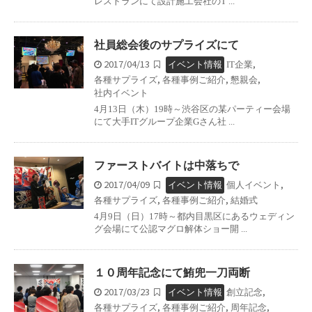
レストランにて設計施工会社のT ...
社員総会後のサプライズにて
2017/04/13
,
イベント情報
IT企業
,
,
,
各種サプライズ
各種事例ご紹介
懇親会
社内イベント
4月13日（木）19時～渋谷区の某パーティー会場
にて大手ITグループ企業Gさん社 ...
ファーストバイトは中落ちで
2017/04/09
,
イベント情報
個人イベント
,
,
各種サプライズ
各種事例ご紹介
結婚式
4月9日（日）17時～都内目黒区にあるウェディン
グ会場にて公認マグロ解体ショー開 ...
１０周年記念にて鮪兜一刀両断
2017/03/23
,
イベント情報
創立記念
,
,
,
各種サプライズ
各種事例ご紹介
周年記念