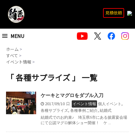
見積依頼
MENU
ホーム
>
すべて
>
イベント情報
>
「 各種サプライズ 」 一覧
ケーキとマグロをダブル入刀
2017/09/10
,
イベント情報
個人イベント
,
,
各種サプライズ
各種事例ご紹介
結婚式
結婚式でのお約束♪ 埼玉県S市にある披露宴会場
にて公認マグロ解体ショー開催！ ケ ...