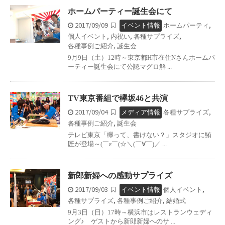
ホームパーティー誕生会にて
2017/09/09
,
イベント情報
ホームパーティ
,
,
,
個人イベント
内祝い
各種サプライズ
,
各種事例ご紹介
誕生会
9月9日（土）12時～東京都H市在住Nさんホームパ
ーティー誕生会にて公認マグロ解 ...
TV東京番組で欅坂46と共演
2017/09/04
,
メディア情報
各種サプライズ
,
各種事例ご紹介
誕生会
テレビ東京「欅って、書けない？」スタジオに鮪
匠が登場～(￣ε￣(☆＼(￣∀￣)／ ...
新郎新婦への感動サプライズ
2017/09/03
,
イベント情報
個人イベント
,
,
各種サプライズ
各種事例ご紹介
結婚式
9月3日（日）17時～横浜市はレストランウェディ
ング♪ ゲストから新郎新婦へのサ ...