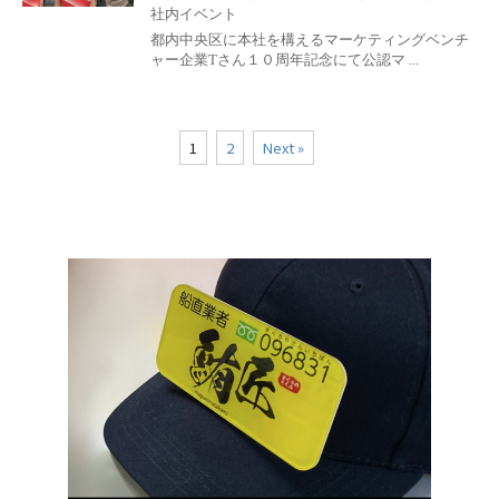
社内イベント
都内中央区に本社を構えるマーケティングベンチ
ャー企業Tさん１０周年記念にて公認マ ...
1
2
Next »