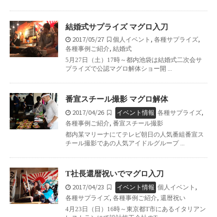
結婚式サプライズ マグロ入刀
2017/05/27
,
,
個人イベント
各種サプライズ
,
各種事例ご紹介
結婚式
5月27日（土）17時～都内池袋は結婚式二次会サ
プライズで公認マグロ解体ショー開 ...
番宣スチール撮影 マグロ解体
2017/04/26
,
イベント情報
各種サプライズ
,
各種事例ご紹介
番宣スチール撮影
都内某マリーナにてテレビ朝日の人気番組番宣ス
チール撮影であの人気アイドルグループ ...
T社長還暦祝いでマグロ入刀
2017/04/23
,
イベント情報
個人イベント
,
,
各種サプライズ
各種事例ご紹介
還暦祝い
4月23日（日）16時～東京都T市にあるイタリアン