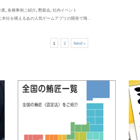
,
,
,
企業
各種事例ご紹介
懇親会
社内イベント
に本社を構えるあの人気ゲームアプリの開発で飛 ...
1
2
Next »