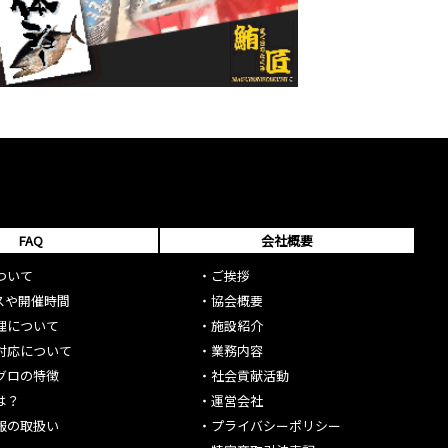
FAQ
会社概要
ついて
・
ご挨拶
スや開催時間
・
協会概要
理について
・
施設紹介
対応について
・
業務内容
グロの特徴
・
社会貢献活動
は？
・
運営会社
報の取扱い
・
プライバシーポリシー