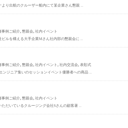
ナより出航のクルーザー船内にて某企業さん懇親 ...
,
,
種事例ご紹介
懇親会
社内イベント
社ビルを構える大手企業Mさん社内部の懇親会に ...
,
,
,
,
種事例ご紹介
懇親会
社内イベント
社内交流会
表彰式
ンジニア集いのセッションイベント優勝者への商品 ...
,
,
種事例ご紹介
懇親会
社内イベント
いただいているクルージング会社Sさんの顧客著 ...