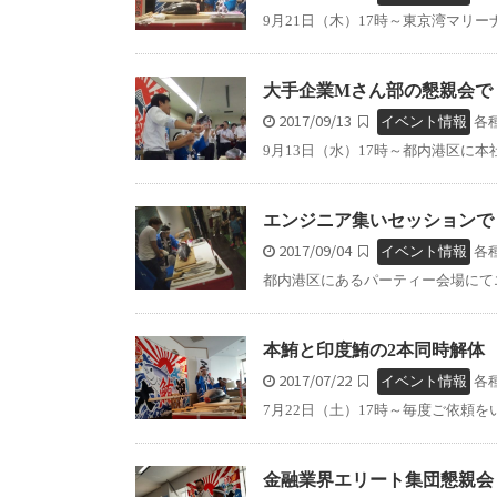
9月21日（木）17時～東京湾マリー
大手企業Mさん部の懇親会で
2017/09/13
イベント情報
各
9月13日（水）17時～都内港区に本
エンジニア集いセッションで
2017/09/04
イベント情報
各
都内港区にあるパーティー会場にてエ
本鮪と印度鮪の2本同時解体
2017/07/22
イベント情報
各
7月22日（土）17時～毎度ご依頼を
金融業界エリート集団懇親会