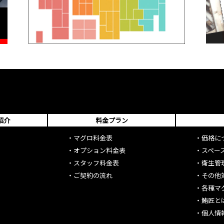
紹介
料金プラン
・
マグロ料金表
・
価格に
・
オプション料金表
・
スペー
・
スタッフ料金表
・
衛生管
・
ご契約の流れ
・
その他
・
各種マ
・
鮪匠と
・
個人情