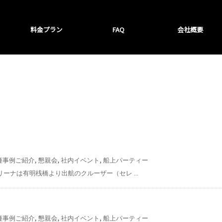
料金プラン
FAQ
会社概要
,
,
,
種事例ご紹介
懇親会
社内イベント
船上パーティー
マリーナは有明桟橋より出航のクルーザー（セレ ...
,
,
,
種事例ご紹介
懇親会
社内イベント
船上パーティー