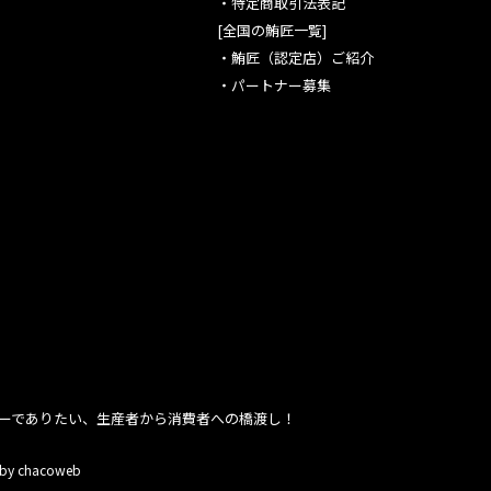
・
特定商取引法表記
[全国の鮪匠一覧]
・
鮪匠（認定店）ご紹介
・
パートナー募集
ーでありたい、生産者から消費者への橋渡し！
 by chacoweb