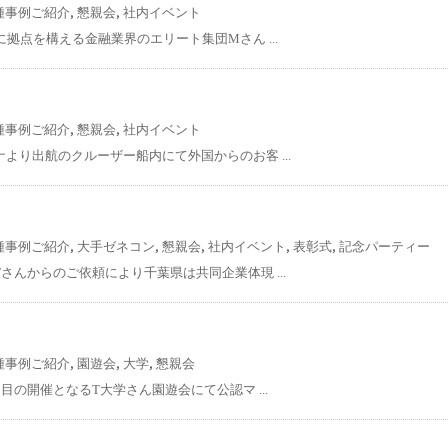
,
,
種事例ご紹介
懇親会
社内イベント
所に拠点を構える金融業界のエリート集団Mさん ...
,
,
種事例ご紹介
懇親会
社内イベント
ナより出航のクルーザー船内にて外国からのお客 ...
,
,
,
,
,
種事例ご紹介
大手ゼネコン
懇親会
社内イベント
表彰式
記念パーティー
Tさんからのご依頼により千葉県は共同企業体現 ...
,
,
,
種事例ご紹介
園遊会
大学
懇親会
回目の開催となるT大学さん園遊会にて公認マ ...