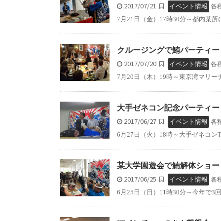
2017/07/21
イベント情報
各
7月21日（金）17時30分～都内某
クルージングで鮪パーティー
2017/07/20
イベント情報
各
7月20日（木）19時～東京湾マリー
大手ゼネコン記念パーティー
2017/06/27
イベント情報
各
6月27日（火）18時～大手ゼネコン
某大学園遊会で鮪解体ショー
2017/06/25
イベント情報
各
6月25日（日）11時30分～今年で3