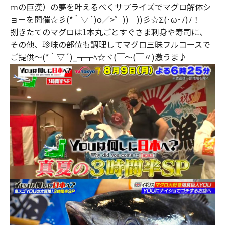
ｍの巨漢）の夢を叶えるべくサプライズでマグロ解体シ
ョーを開催☆彡(*｀▽´)o／>゜)) ))彡☆Σ(･ω･ﾉ)ﾉ！
捌きたてのマグロは1本丸ごとすぐさま刺身や寿司に、
その他、珍味の部位も調理してマグロ三昧フルコースで
ご提供～(*｀▽´)_┳┳ﾍ☆ヾ(￣～(￣〃)激うま♪