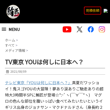
見積依頼
MENU
ホーム
>
すべて
>
メディア情報
>
TV東京 YOUは何しに日本へ？
2021/08/09
テレビ東京「YOUは何しに日本へ？」
真夏だワッショ
イ！鬼スゴYOUの大冒険！夢あり涙ありご馳走ありの超
特大3時間半SPに鮪匠が登場☆*:･ﾟヽ(￣∀￣*ヽ) マグ
ロの色んな部位を腹いっぱい食べてみたいたいというイ
ギリス出身のジョナサン・マクドナルドさん（身長約２