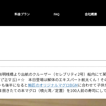
料金プラン
FAQ
会社概要
ナは有明桟橋より出航のクルーザー（セレブリティ2号）船内に
≧∇≦*)〃ヾ(*≧∇≦)〃☆ 本日登場は解体のエキスパート航太く
ショーも後半になると
鮪匠のオリジナルマグロBGM
に合わせて子供
きたての本マグロ（噴火湾／定置）を100人前の寿司にしてご提