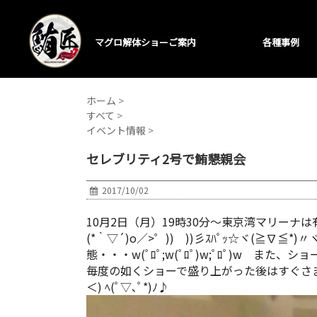
マグロ解体ショーご案内
各種事例
ホーム
>
すべて
>
イベント情報
>
セレブリティ2号で鮪懇親会
2017/10/02
10月2日（月）19時30分～東京湾マリー
(*｀▽´)o／>゜)) ))彡ｽﾊﾟｯ☆ヾ(
態・・・w(ﾟﾛﾟ;w(ﾟﾛﾟ)w;ﾟﾛﾟ)w また、
毎度の如くショーで盛り上がった後はすぐさま捌
＜) ﾍ(ﾟ▽､ﾟ*)ﾉ♪