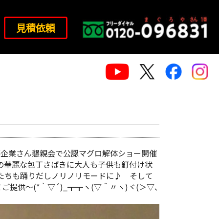
見積依頼
て某企業さん懇親会で公認マグロ解体ショー開催
ん！その華麗な包丁さばきに大人も子供も釘付け状
たちも踊りだしノリノリモードに♪ そして
供～(*｀▽´)_┳┳ヽ(▽＾〃ヽ)ヾ(＞▽､