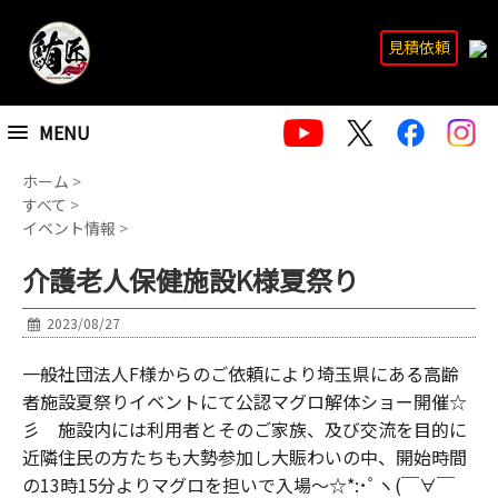
見積依頼
MENU
ホーム
>
すべて
>
イベント情報
>
介護老人保健施設K様夏祭り
2023/08/27
一般社団法人F様からのご依頼により埼玉県にある高齢
者施設夏祭りイベントにて公認マグロ解体ショー開催☆
彡 施設内には利用者とそのご家族、及び交流を目的に
近隣住民の方たちも大勢参加し大賑わいの中、開始時間
の13時15分よりマグロを担いで入場～☆*:･ﾟヽ(￣∀￣