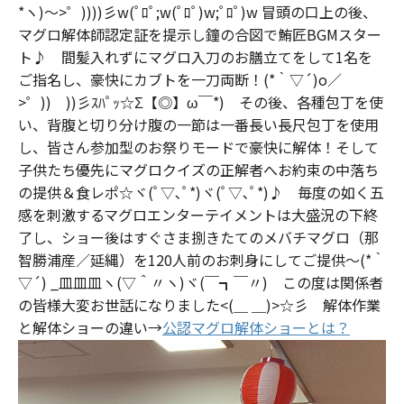
*ヽ)～>゜))))彡w(ﾟﾛﾟ;w(ﾟﾛﾟ)w;ﾟﾛﾟ)w 冒頭の口上の後、
マグロ解体師認定証を提示し鐘の合図で鮪匠BGMスター
ト♪ 間髪入れずにマグロ入刀のお膳立てをして1名を
ご指名し、豪快にカブトを一刀両断！(*｀▽´)o／
>゜)) ))彡ｽﾊﾟｯ☆Σ【◎】ω￣*) その後、各種包丁を使
い、背腹と切り分け腹の一節は一番長い長尺包丁を使用
し、皆さん参加型のお祭りモードで豪快に解体！そして
子供たち優先にマグロクイズの正解者へお約束の中落ち
の提供＆食レポ☆ヾ(ﾟ▽､ﾟ*)ヾ(ﾟ▽､ﾟ*)♪ 毎度の如く五
感を刺激するマグロエンターテイメントは大盛況の下終
了し、ショー後はすぐさま捌きたてのメバチマグロ（那
智勝浦産／延縄）を120人前のお刺身にしてご提供～(*｀
▽´) _皿皿皿ヽ(▽＾〃ヽ)ヾ(￣┓￣〃) この度は関係者
の皆様大変お世話になりました<(＿ ＿)>☆彡 解体作業
と解体ショーの違い→
公認マグロ解体ショーとは？