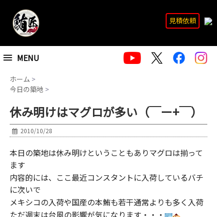
見積依頼
MENU
ホーム
>
今日の築地
>
休み明けはマグロが多い（￣ー+￣）
2010/10/28
本日の築地は休み明けということもありマグロは揃って
ます
内容的には、ここ最近コンスタントに入荷しているバチ
に次いで
メキシコの入荷や国産の本鮪も若干通常よりも多く入荷
ただ週末は台風の影響が気になります・・・