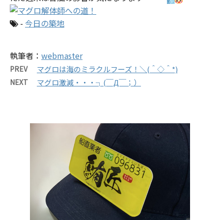
-
今日の築地
執筆者：
webmaster
PREV
マグロは海のミラクルフーズ！＼(＾◇＾*)
NEXT
マグロ激減・・・┐(￣Д￣；）