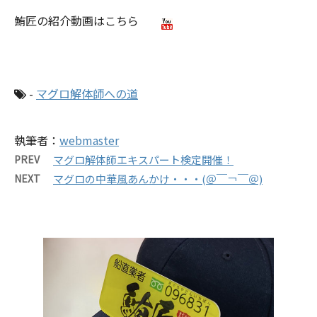
鮪匠の紹介動画はこちら
-
マグロ解体師への道
執筆者：
webmaster
PREV
マグロ解体師エキスパート検定開催！
NEXT
マグロの中華風あんかけ・・・(＠￣￢￣＠)