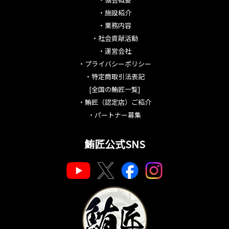
・
施設紹介
・
業務内容
・
社会貢献活動
・
運営会社
・
プライバシーポリシー
・
特定商取引法表記
[全国の鮪匠一覧]
・
鮪匠（認定店）ご紹介
・
パートナー募集
鮪匠公式SNS